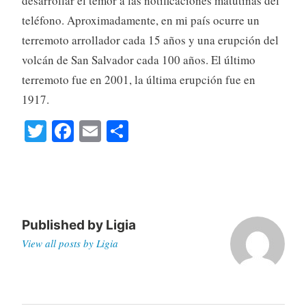
desarrollar el temor a las notificaciones matutinas del
teléfono. Aproximadamente, en mi país ocurre un
terremoto arrollador cada 15 años y una erupción del
volcán de San Salvador cada 100 años. El último
terremoto fue en 2001, la última erupción fue en
1917.
T
Fa
E
S
wi
ce
m
ha
tte
bo
ail
re
r
ok
Published by
Ligia
View all posts by Ligia