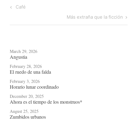
Post
Previous
Café
navigation
Post
Next
Más extraña que la ficción
Post
March 29, 2026
Angustia
February 28, 2026
El ruedo de una falda
February 3, 2026
Horario lunar coordinado
December 20, 2025
Ahora es el tiempo de los monstruos*
August 25, 2025
Zumbidos urbanos