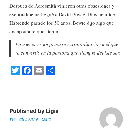
Después de Aerosmith vinieron otras obsesiones y
eventualmente llegué a David Bowie, Dios bendice.
Habiendo pasado los 50 años, Bowie dijo algo que
encapsula lo que siento:
Envejecer es un proceso extraordinario en el que
te convertís en la persona que siempre debiste ser.
T
Fa
E
S
wi
ce
m
ha
tte
bo
ail
re
r
ok
Published by
Ligia
View all posts by Ligia