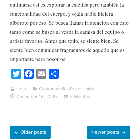
entintarse así es explorar la estética pero también la
funcionalidad del cuerpo, y ojalá nadie hiciera
alboroto por eso. Se busca llamar la atención con esto
tanto como se busca al vestir la camisa del equipo o
artista favorito. Antes que todo, se siente bien. Se
siente bien comunicar fragmentos de aquello que es
importante para nosotros.
T
Fa
E
S
wi
ce
m
ha
Ligia
Columnas Más Reino Unido
tte
bo
ail
re
December 16, 2020
5 Minutes
r
ok
Posts
Older posts
Newer posts
navigation