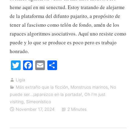
heme aquí en mi senectud. Estoy tratando de alejarme
de la plataforma del difunto pajarito, a propósito de
tener al fascismo como telón de fondo, amén de los
rapaces algoritmos asociativos. Aquí uno resiste como
puede y lo que se produce es poco pero es trabajo
honrado.
T
Fa
E
S
wi
ce
m
ha
Ligia
tte
bo
ail
re
Más extraño que la ficción
,
Monstruos marinos
,
No
r
ok
puede ser...¡aparezco en la portada!
,
Oh I'm just
visiting
,
Simeonístico
November 17, 2024
2 Minutes